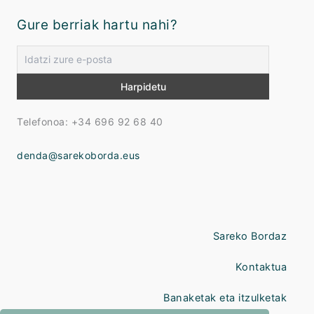
Gure berriak hartu nahi?
Telefonoa: +34 696 92 68 40
denda@sarekoborda.eus
Sareko Bordaz
Kontaktua
Banaketak eta itzulketak