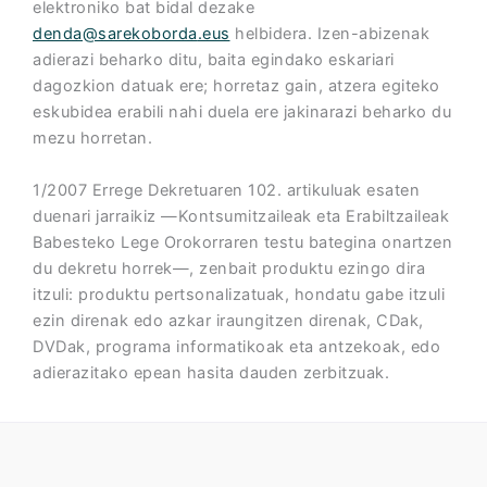
elektroniko bat bidal dezake
denda@
sarekoborda
.eus
helbidera. Izen-abizenak
adierazi beharko ditu, baita egindako eskariari
dagozkion datuak ere; horretaz gain, atzera egiteko
eskubidea erabili nahi duela ere jakinarazi beharko du
mezu horretan.
1/2007 Errege Dekretuaren 102. artikuluak esaten
duenari jarraikiz —Kontsumitzaileak eta Erabiltzaileak
Babesteko Lege Orokorraren testu bategina onartzen
du dekretu horrek—, zenbait produktu ezingo dira
itzuli: produktu pertsonalizatuak, hondatu gabe itzuli
ezin direnak edo azkar iraungitzen direnak, CDak,
DVDak, programa informatikoak eta antzekoak, edo
adierazitako epean hasita dauden zerbitzuak.