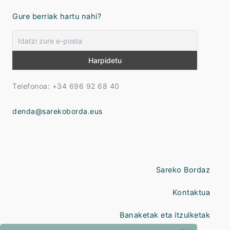
Gure berriak hartu nahi?
Telefonoa: +34 696 92 68 40
denda@sarekoborda.eus
Sareko Bordaz
Kontaktua
Banaketak eta itzulketak