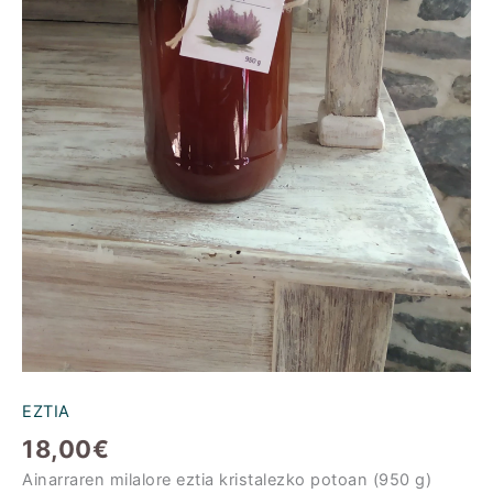
EZTIA
18,00
€
Ainarraren milalore eztia kristalezko potoan (950 g)