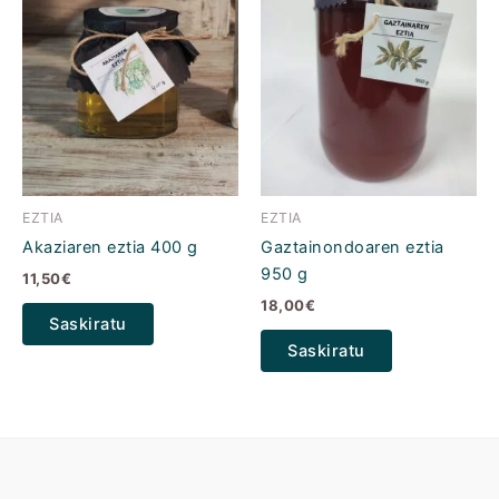
EZTIA
EZTIA
Akaziaren eztia 400 g
Gaztainondoaren eztia
950 g
11,50
€
18,00
€
Saskiratu
Saskiratu