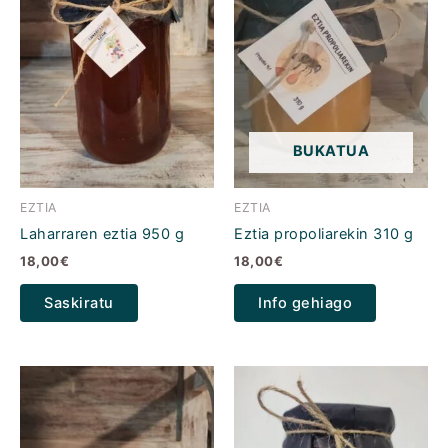
BUKATUA
EZTIA
EZTIA
Laharraren eztia 950 g
Eztia propoliarekin 310 g
18,00
€
18,00
€
Saskiratu
Info gehiago