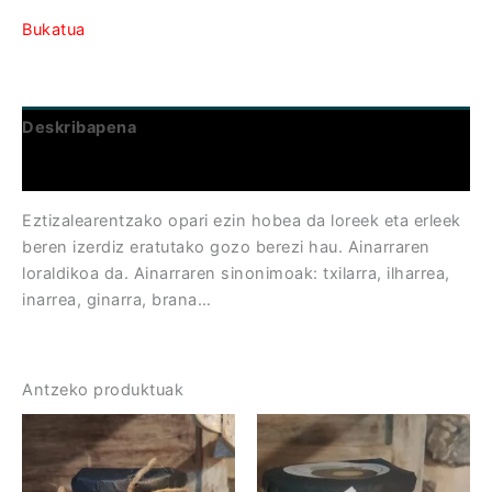
Bukatua
Deskribapena
Informazio gehigarria
Eztizalearentzako opari ezin hobea da loreek eta erleek
beren izerdiz eratutako gozo berezi hau. Ainarraren
loraldikoa da. Ainarraren sinonimoak: txilarra, ilharrea,
inarrea, ginarra, brana…
Antzeko produktuak