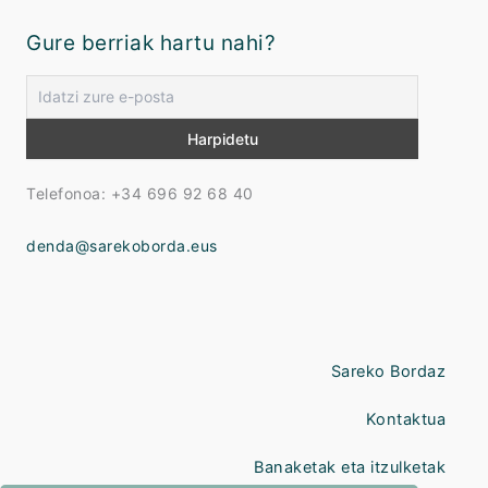
Gure berriak hartu nahi?
Telefonoa: +34 696 92 68 40
denda@sarekoborda.eus
Sareko Bordaz
Kontaktua
Banaketak eta itzulketak