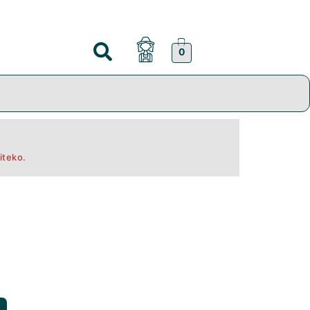
0
iteko.