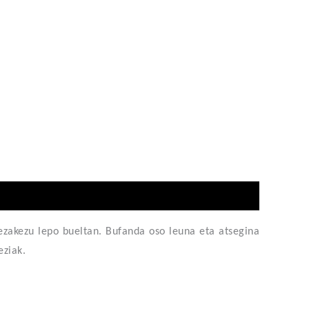
ezakezu lepo bueltan
. Bufanda oso leuna eta atsegina
eziak
.