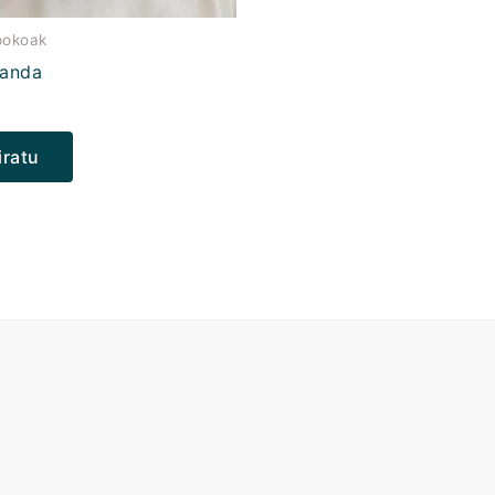
epokoak
fanda
iratu