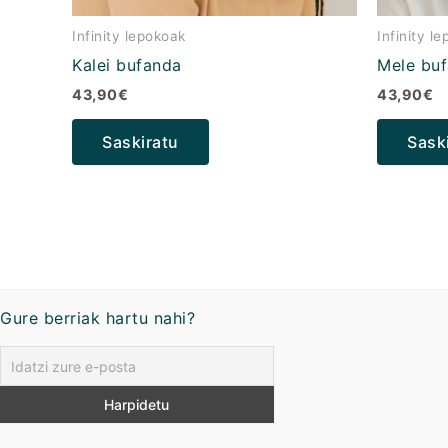
Infinity lepokoak
Infinity l
Kalei bufanda
Mele bu
43,90
€
43,90
€
Saskiratu
Sask
Gure berriak hartu nahi?