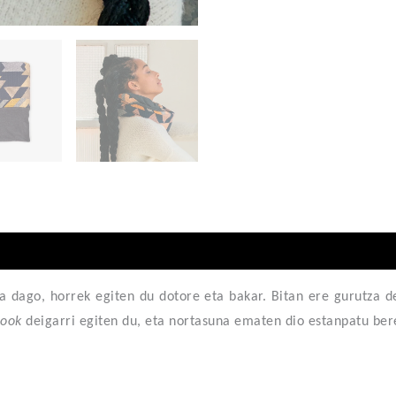
ta dago, horrek egiten du dotore eta bakar.
Bitan ere gurutza d
look
deigarri egiten du, eta nortasuna ematen dio estanpatu
ber