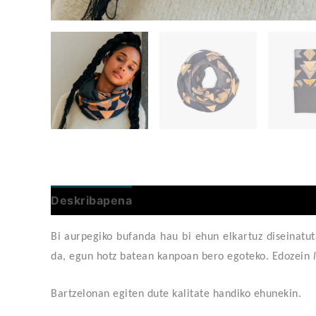
Deskribapena
Bi aurpegiko bufanda hau bi ehun elkartuz diseinatu
da, egun hotz batean kanpoan bero egoteko. Edozein
Bartzelonan egiten d
ute
kalitate handiko ehunekin.