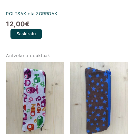
POLTSAK eta ZORROAK
12,00
€
Saskiratu
Antzeko produktuak