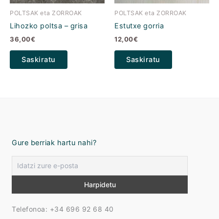
POLTSAK eta ZORROAK
POLTSAK eta ZORROAK
Lihozko poltsa – grisa
Estutxe gorria
36,00
€
12,00
€
Saskiratu
Saskiratu
Gure berriak hartu nahi?
Telefonoa: +34 696 92 68 40