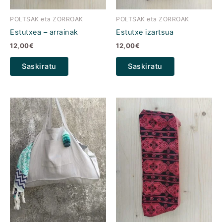
POLTSAK eta ZORROAK
POLTSAK eta ZORROAK
Estutxea – arrainak
Estutxe izartsua
12,00
€
12,00
€
Saskiratu
Saskiratu