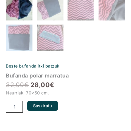
Beste bufanda itxi batzuk
Bufanda polar marratua
32,00
€
28,00
€
Neurriak: 70×50 cm.
Saskiratu