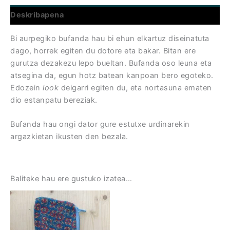
Deskribapena
Bi aurpegiko bufanda hau bi ehun elkartuz diseinatuta
dago, horrek egiten du dotore eta bakar. Bitan ere
gurutza dezakezu lepo bueltan. Bufanda oso leuna eta
atsegina da, egun hotz batean kanpoan bero egoteko.
Edozein
look
deigarri egiten du, eta nortasuna ematen
dio estanpatu bereziak.
Bufanda hau ongi dator gure estutxe urdinarekin
argazkietan ikusten den bezala.
Baliteke hau ere gustuko izatea…