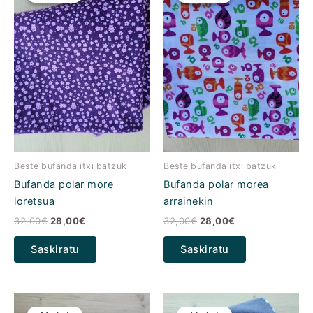
32,00€
28,00€.
32,00€
28,00€.
zen.
zen.
Beste bufanda itxi batzuk
Beste bufanda itxi batzuk
Bufanda polar more
Bufanda polar morea
loretsua
arrainekin
32,00
€
28,00
€
32,00
€
28,00
€
Saskiratu
Saskiratu
Jatorrizko
Uneko
Jatorrizko
Uneko
prezioa:
prezioa:
prezioa:
prezioa: