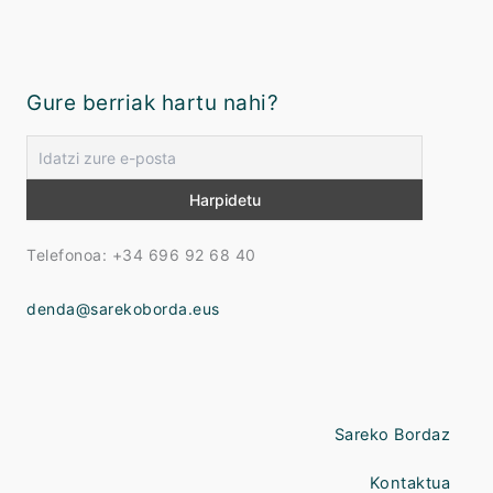
Gure berriak hartu nahi?
Telefonoa: +34 696 92 68 40
denda@sarekoborda.eus
Sareko Bordaz
Kontaktua