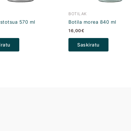
BOTILAK
ostotsua 570 ml
Botila morea 840 ml
16,00
€
iratu
Saskiratu