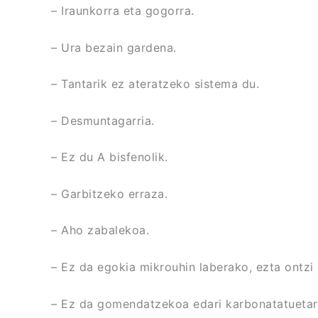
– Iraunkorra eta gogorra.
– Ura bezain gardena.
– Tantarik ez ateratzeko sistema du.
– Desmuntagarria.
– Ez du A bisfenolik.
– Garbitzeko erraza.
– Aho zabalekoa.
– Ez da egokia mikrouhin laberako, ezta ontzi 
– Ez da gomendatzekoa edari karbonatatuetar