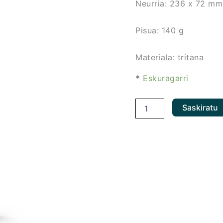
Neurria: 236 x 72 mm
Pisua: 140 g
Materiala: tritana
*
Eskuragarri
Saskiratu