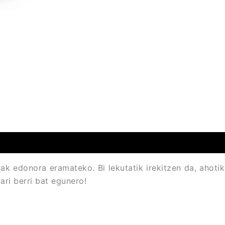
ak edonora eramateko. Bi lekutatik irekitzen da, ahotik 
ari berri bat egunero!