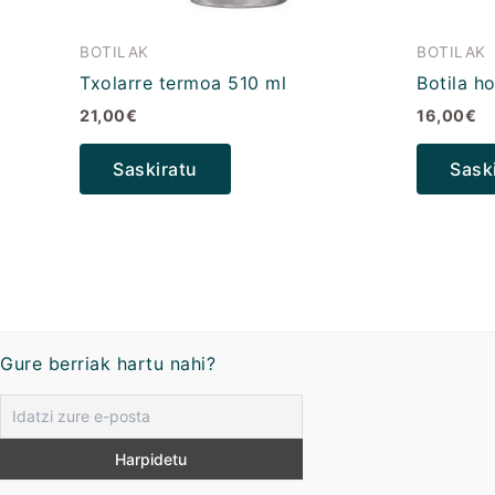
BOTILAK
BOTILAK
Txolarre termoa 510 ml
Botila h
21,00
€
16,00
€
Saskiratu
Sask
Gure berriak hartu nahi?