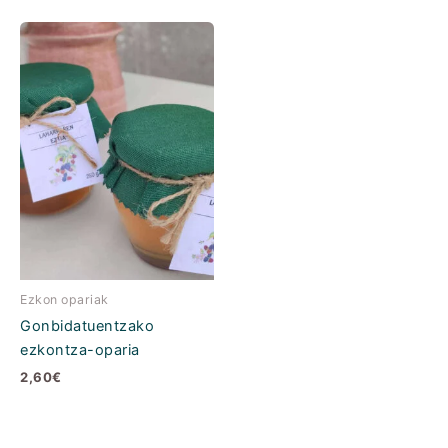
Produktu
honek
aldaera
bat
baino
gehiago
ditu.
Produktuaren
orrian
dituzu
aukerak
Ezkon opariak
Gonbidatuentzako
ezkontza-oparia
2,60
€