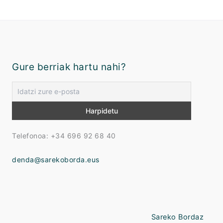
Gure berriak hartu nahi?
Telefonoa: +34 696 92 68 40
denda@sarekoborda.eus
Sareko Bordaz