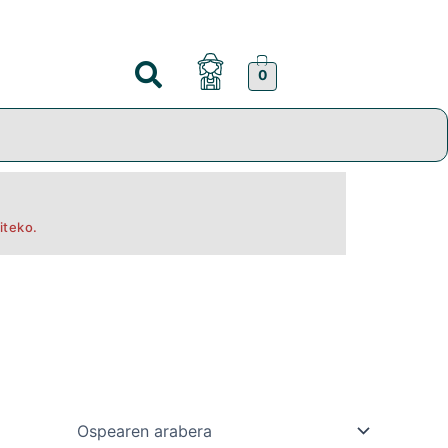
0
iteko.