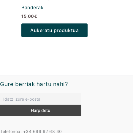
Banderak
15,00
€
Aukeratu produktua
Gure berriak hartu nahi?
Telefonoa: +34 696 92 68 40