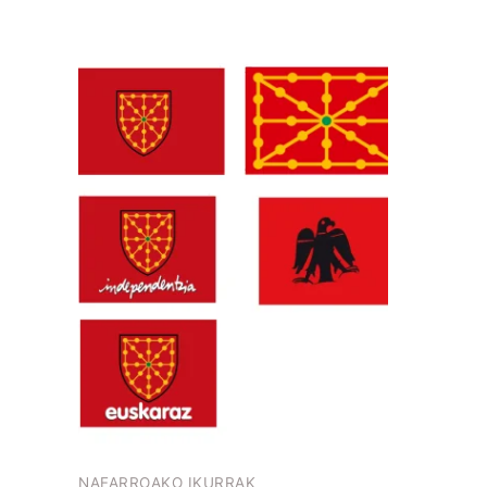
Produktu
honek
aldaera
bat
baino
gehiago
ditu.
Produktuaren
orrian
dituzu
aukerak
NAFARROAKO IKURRAK