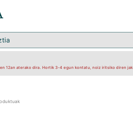
tia
n 12an aterako dira. Hortik 3-4 egun kontatu, noiz iritsiko diren jak
roduktuak