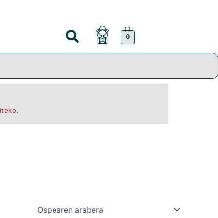
0
iteko.