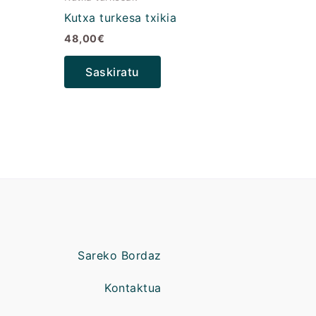
Kutxa turkesa txikia
48,00
€
Saskiratu
Sareko Bordaz
Kontaktua