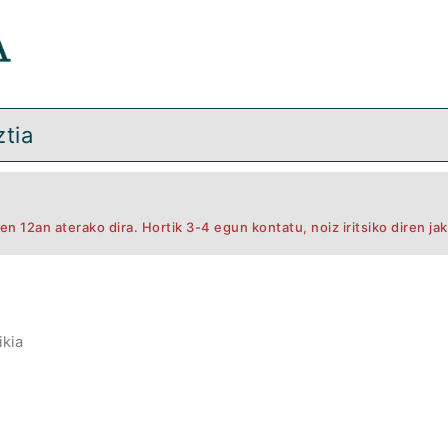
tia
n 12an aterako dira. Hortik 3-4 egun kontatu, noiz iritsiko diren jak
ikia