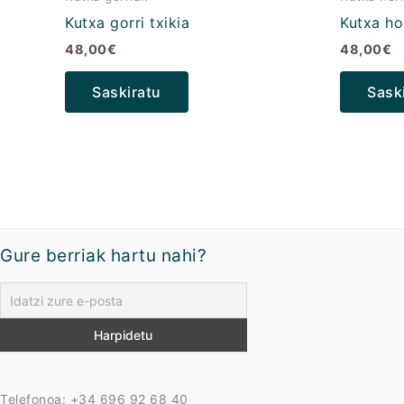
Kutxa gorri txikia
Kutxa hor
48,00
€
48,00
€
Saskiratu
Sask
Gure berriak hartu nahi?
Telefonoa: +34 696 92 68 40