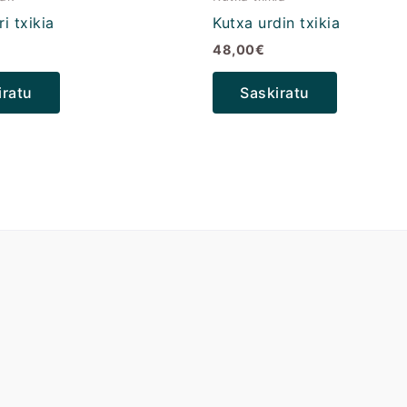
i txikia
Kutxa urdin txikia
48,00
€
iratu
Saskiratu