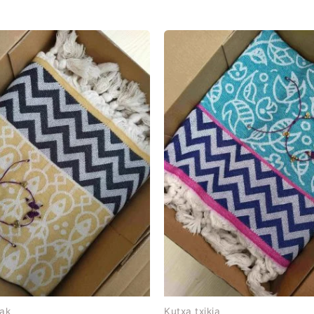
iak
Kutxa txikia