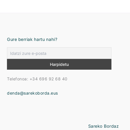
Gure berriak hartu nahi?
Telefonoa: +34 696 92 68 40
denda@sarekoborda.eus
Sareko Bordaz