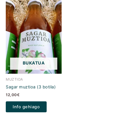
BUKATUA
MUZTIOA
Sagar muztioa (3 botila)
12,00
€
Info gehiago